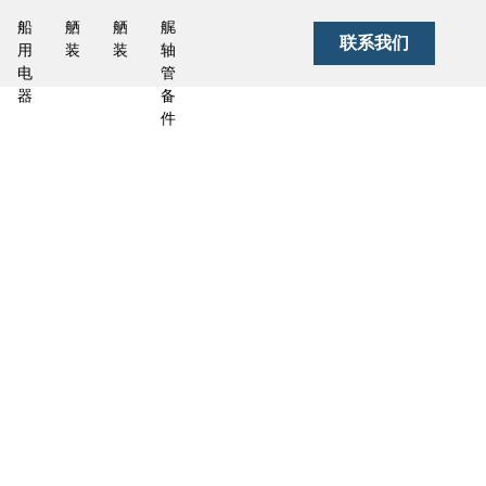
船
舾
舾
艉
联系我们
用
装
装
轴
电
管
器
备
件