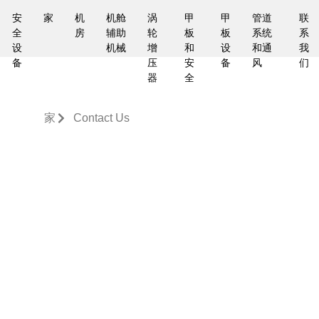
安
家
机
机舱
涡
甲
甲
管道
联
全
房
辅助
轮
板
板
系统
系
设
机械
增
和
设
和通
我
备
压
安
备
风
们
器
全
家
Contact Us